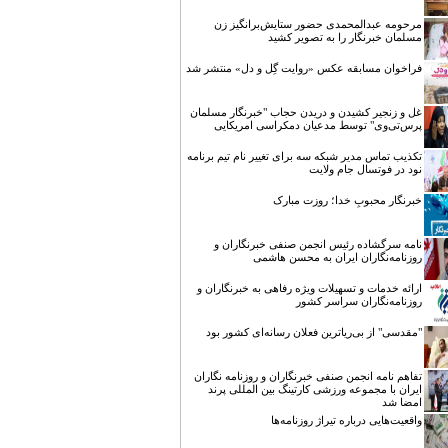
مرحومه عبدالمحمدی حضور ستایش‌برانگیز زن
مسلمان خبرنگار را به تصویر کشید
فراخوان مسابقه عکس «روایت گِل و دل» منتشر شد
غل و زنجیر کشیدن و دریدن حجاب "خبرنگار مسلمان
پرس‌تی‌وی" توسط مدعیان دمکراسی امریکایی
تکذیب تماس مدیر شبکه سه برای تغییر نام تیم برنامه
نود در فوتسال جام ولایت
خبرنگار محبوبِ خدا؛ روزت مبارک
نامه سرگشاده رئیس انجمن صنفی خبرنگاران و
روزنامه‌نگاران ایران به محسن هاشمی
ارائه خدمات و تسهیلات ویژه رفاهی به خبرنگاران و
روزنامه‌نگاران سراسر کشور
"مقدسی" از بی‌ریاترین فعلان رسانه‌ای کشور بود
تفاهم نامه انجمن صنفی خبرنگاران و روزنامه نگاران
ایران با مجموعه ورزشی کارتینگ بین المللی پرند
امضا شد
واقعیت‌هایی درباره تیراژ روزنامه‌ها