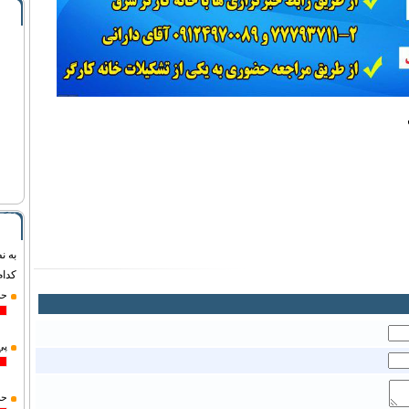
به ن
كدام
حل
پي
حم