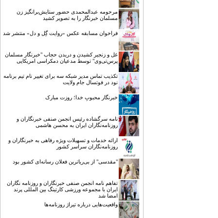
مرحومه عبدالمحمدی حضور ستایش‌برانگیز زن
مسلمان خبرنگار را به تصویر کشید
فراخوان مسابقه عکس «روایت گِل و دل» منتشر شد
غل و زنجیر کشیدن و دریدن حجاب "خبرنگار مسلمان
پرس‌تی‌وی" توسط مدعیان دمکراسی امریکایی
تکذیب تماس مدیر شبکه سه برای تغییر نام تیم برنامه
نود در فوتسال جام ولایت
خبرنگار محبوبِ خدا؛ روزت مبارک
نامه سرگشاده رئیس انجمن صنفی خبرنگاران و
روزنامه‌نگاران ایران به محسن هاشمی
ارائه خدمات و تسهیلات ویژه رفاهی به خبرنگاران و
روزنامه‌نگاران سراسر کشور
"مقدسی" از بی‌ریاترین فعلان رسانه‌ای کشور بود
تفاهم نامه انجمن صنفی خبرنگاران و روزنامه نگاران
ایران با مجموعه ورزشی کارتینگ بین المللی پرند
امضا شد
واقعیت‌هایی درباره تیراژ روزنامه‌ها