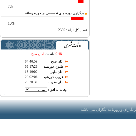
7%
برگزاري دوره هاي تخصصي در حوزه رسانه
16%
تعداد کل آراء :
2302
48
:
0
مانده تا
اذان صبح
اذان صبح
04:40:59
طلوع خورشید
06:17:26
اذان ظهر
13:10:02
غروب خورشید
20:02:06
اذان مغرب
20:20:30
اوقات به افق :
گاران و روزنامه نگاران می باشد